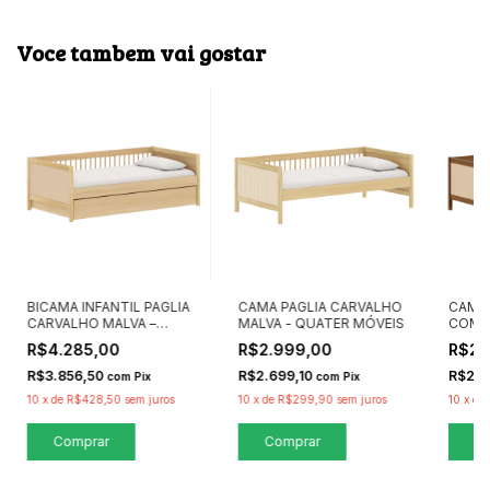
Voce tambem vai gostar
BICAMA INFANTIL PAGLIA
CAMA PAGLIA CARVALHO
CAMA 
CARVALHO MALVA –
MALVA - QUATER MÓVEIS
COM 
QUATER MÓVEIS
- QUA
R$4.285,00
R$2.999,00
R$2.
R$3.856,50
R$2.699,10
R$2.6
com
Pix
com
Pix
10
x
de
R$428,50
sem juros
10
x
de
R$299,90
sem juros
10
x
de