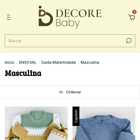
0
Início
.
ENXOVAL
.
Saída Maternidade
.
Masculina
Masculina
Ordenar
Esgotado