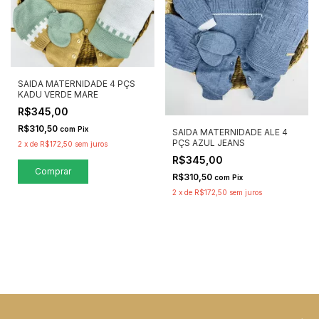
SAIDA MATERNIDADE 4 PÇS
KADU VERDE MARE
R$345,00
R$310,50
com
Pix
SAIDA MATERNIDADE ALE 4
PÇS AZUL JEANS
2
x
de
R$172,50
sem juros
R$345,00
R$310,50
com
Pix
2
x
de
R$172,50
sem juros