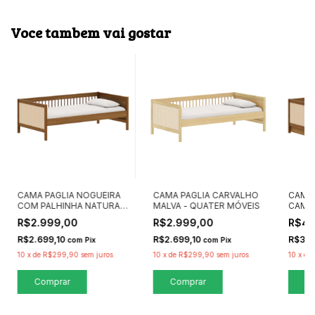
Voce tambem vai gostar
CAMA PAGLIA NOGUEIRA
CAMA PAGLIA CARVALHO
CAMA 
COM PALHINHA NATURAL
MALVA - QUATER MÓVEIS
CAMA 
- QUATER MÓVEIS
MÓVE
R$2.999,00
R$2.999,00
R$4.
R$2.699,10
R$2.699,10
R$3.8
com
Pix
com
Pix
10
x
de
R$299,90
sem juros
10
x
de
R$299,90
sem juros
10
x
de