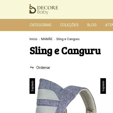
CATEGORIAS
COLEÇÕES
BLOG
ATE
Início
.
MAMÃE
.
Sling e Canguru
Sling e Canguru
Ordenar
Esgotado
Esgotado