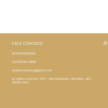
FALE CONOSCO
5534991266868
(34) 99126-6868
lojadecorebaby@gmail.com
Av. Santos Dumont, 1012 - São Sebastião, Uberaba - MG,
38060-600