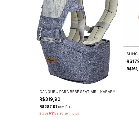
SLING
R$17
R$161
CANGURU PARA BEBÊ SEAT AIR - KABABY
R$319,90
R$287,91
com
Pix
2
x
de
R$159,95
sem juros