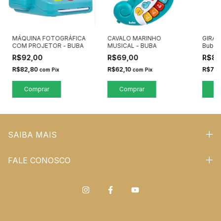
MÁQUINA FOTOGRÁFICA
CAVALO MARINHO
GIRAF
COM PROJETOR - BUBA
MUSICAL - BUBA
Buba
R$92,00
R$69,00
R$85
R$82,80
R$62,10
R$77,
com
Pix
com
Pix
SAIBA MAIS
FALE CONOSCO