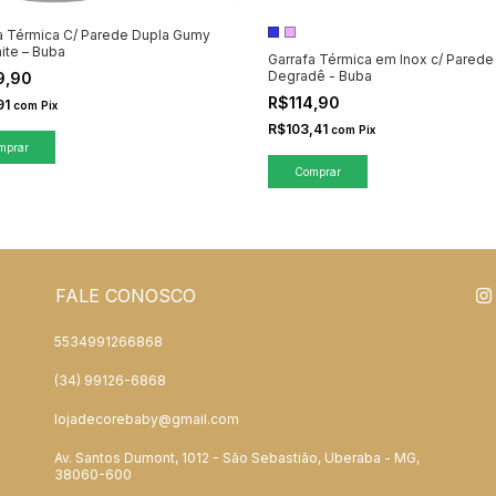
a Térmica C/ Parede Dupla Gumy
ite – Buba
Garrafa Térmica em Inox c/ Parede
Degradê - Buba
9,90
R$114,90
91
com
Pix
R$103,41
com
Pix
Comprar
FALE CONOSCO
5534991266868
(34) 99126-6868
lojadecorebaby@gmail.com
Av. Santos Dumont, 1012 - São Sebastião, Uberaba - MG,
38060-600