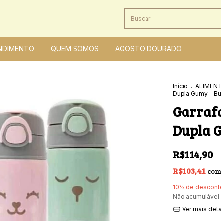
NDIMENTO
QUEM SOMOS
AGOSTO DOURADO
Início
.
ALIMEN
Dupla Gumy - B
Garrafa
Dupla 
R$114,90
R$103,41
com
10% de descont
Não acumulável
Ver mais det