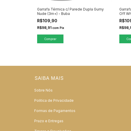
Garrafa Térmica c/ Parede Dupla Gumy
Garraf
Nude (3m+) - Buba
Off Wh
R$109,90
R$10
R$98,91
R$98,
com
Pix
SAIBA MAIS
Sobre Nós
Politica de Privacidade
Formas de Pagamentos
Prazo e Entregas