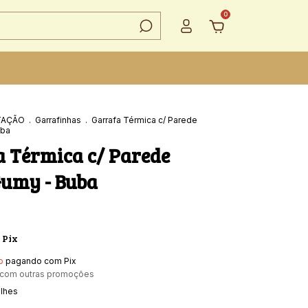
0
TAÇÃO
.
Garrafinhas
.
Garrafa Térmica c/ Parede
uba
 Térmica c/ Parede
Gumy - Buba
Pix
o
pagando com Pix
 com outras promoções
alhes