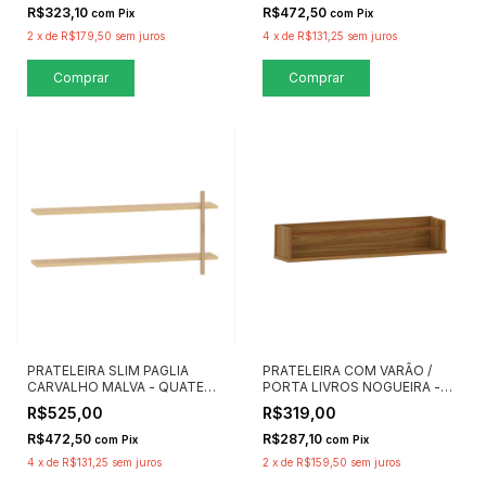
R$323,10
R$472,50
com
Pix
com
Pix
2
x
de
R$179,50
sem juros
4
x
de
R$131,25
sem juros
Comprar
PRATELEIRA SLIM PAGLIA
PRATELEIRA COM VARÃO /
CARVALHO MALVA - QUATER
PORTA LIVROS NOGUEIRA -
MÓVEIS
QUATER MÓVEIS
R$525,00
R$319,00
R$472,50
R$287,10
com
Pix
com
Pix
4
x
de
R$131,25
sem juros
2
x
de
R$159,50
sem juros