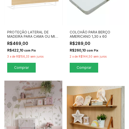
PROTEÇÃO LATERAL DE
COLCHÃO PARA BERÇO
MADEIRA PARA CAMA OU MINI
AMERICANO 1,30 x 60
CAMA - QUATER MÓVEIS
R$469,00
R$289,00
R$422,10
R$260,10
com
Pix
com
Pix
3
x
de
R$156,33
sem juros
2
x
de
R$144,50
sem juros
Comprar