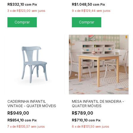
R$332,10
R$1.048,50
com
Pix
com
Pix
3
x
de
R$123,00
sem juros
9
x
de
R$129,44
sem juros
Comprar
Comprar
CADEIRINHA INFANTIL
MESA INFANTIL DE MADEIRA -
VINTAGE - QUATER MÓVEIS
QUATER MÓVEIS
R$949,00
R$789,00
R$854,10
R$710,10
com
Pix
com
Pix
7
x
de
R$135,57
sem juros
6
x
de
R$131,50
sem juros