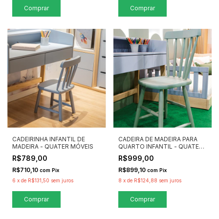
Comprar
Comprar
CADEIRINHA INFANTIL DE
CADEIRA DE MADEIRA PARA
MADEIRA - QUATER MÓVEIS
QUARTO INFANTIL - QUATER
MÓVEIS
R$789,00
R$999,00
R$710,10
R$899,10
com
Pix
com
Pix
6
x
de
R$131,50
sem juros
8
x
de
R$124,88
sem juros
Comprar
Comprar