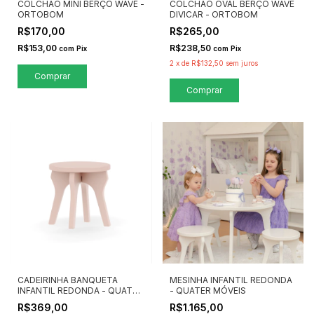
COLCHÃO MINI BERÇO WAVE -
COLCHÃO OVAL BERÇO WAVE
ORTOBOM
DIVICAR - ORTOBOM
R$170,00
R$265,00
R$153,00
R$238,50
com
Pix
com
Pix
2
x
de
R$132,50
sem juros
CADEIRINHA BANQUETA
MESINHA INFANTIL REDONDA
INFANTIL REDONDA - QUATER
- QUATER MÓVEIS
MÓVEIS
R$369,00
R$1.165,00