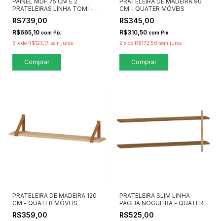
PAINEL MDF 75 CM E 2
PRATELEIRA DE MADEIRA 90
PRATELEIRAS LINHA TOMI -
CM - QUATER MÓVEIS
QUATER MÓVEIS
R$739,00
R$345,00
R$665,10
R$310,50
com
Pix
com
Pix
6
x
de
R$123,17
sem juros
2
x
de
R$172,50
sem juros
Comprar
PRATELEIRA DE MADEIRA 120
PRATELEIRA SLIM LINHA
CM - QUATER MÓVEIS
PAGLIA NOGUEIRA - QUATER
MÓVEIS
R$359,00
R$525,00