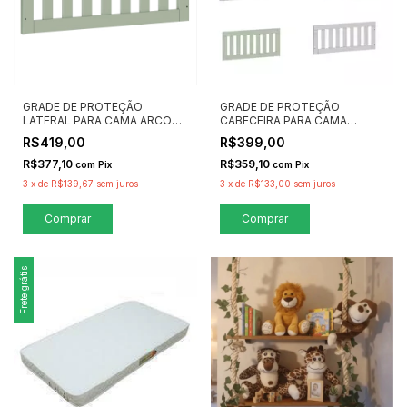
GRADE DE PROTEÇÃO
GRADE DE PROTEÇÃO
LATERAL PARA CAMA ARCOS
CABECEIRA PARA CAMA
PLAY - QUATER MÓVEIS
ARCOS PLAY - QUATER
R$419,00
R$399,00
MÓVEIS
R$377,10
R$359,10
com
Pix
com
Pix
3
x
de
R$139,67
sem juros
3
x
de
R$133,00
sem juros
Comprar
Comprar
Frete grátis